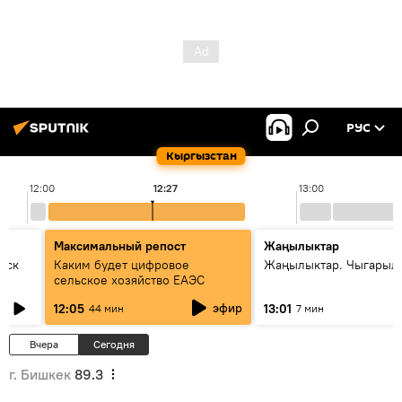
РУС
Кыргызстан
12:00
12:27
13:00
Максимальный репост
Жаңылыктар
уск
Каким будет цифровое
Жаңылыктар. Чыгарыл
сельское хозяйство ЕАЭС
эфир
12:05
13:01
44 мин
7 мин
Вчера
Сегодня
г. Бишкек
89.3