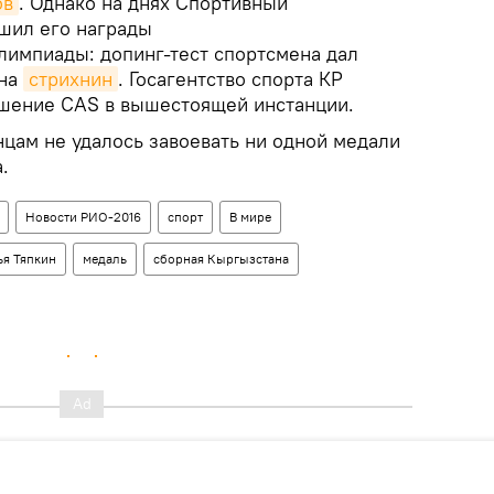
ов
. Однако на днях Спортивный
шил его награды
лимпиады: допинг-тест спортсмена дал
 на
стрихнин
. Госагентство спорта КР
шение CAS в вышестоящей инстанции.
нцам не удалось завоевать ни одной медали
.
Новости РИО-2016
спорт
В мире
ья Тяпкин
медаль
сборная Кыргызстана