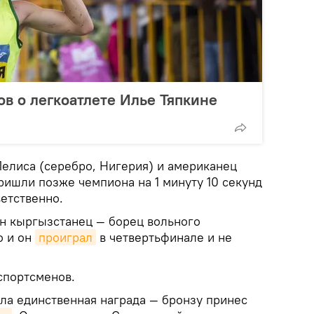
ов о легкоатлете Илье Тяпкине
елиса (серебро, Нигерия) и американец
пришли позже чемпиона на 1 минуту 10 секунд
ветственно.
н кыргызстанец — борец вольного
о и он
проиграл
в четвертьфинале и не
спортсменов.
ла единственная награда — бронзу принес