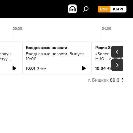
РУС
КЫРГ
03:00
04:00
Ежедневные новости
Радио Sputnik Кыр
өрдүн
Ежедневные новости. Выпуск
«Более 1200 сёл в 
отуу
10:00
МЧС — о климате, 
системе оповещен
10:01
10:04
3 мин
49 мин
населения
г. Бишкек
89.3