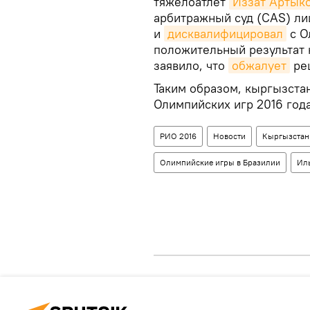
тяжелоатлет
Иззат Артык
арбитражный суд (CAS) ли
и
дисквалифицировал
с О
положительный результат
заявило, что
обжалует
ре
Таким образом, кыргызста
Олимпийских игр 2016 года
РИО 2016
Новости
Кыргызстан
Олимпийские игры в Бразилии
Ил