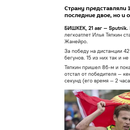
Cтрану представляли 
последние двое, но и о
БИШКЕК, 21 авг — Sputnik.
легкоатлет Илья Тяпкин ст
Жанейро.
За победу на дистанции 42
бегунов. 15 из них так и н
Тяпкин пришел 86-м и пока
отстал от победителя — ке
секунд (его время — 2 час