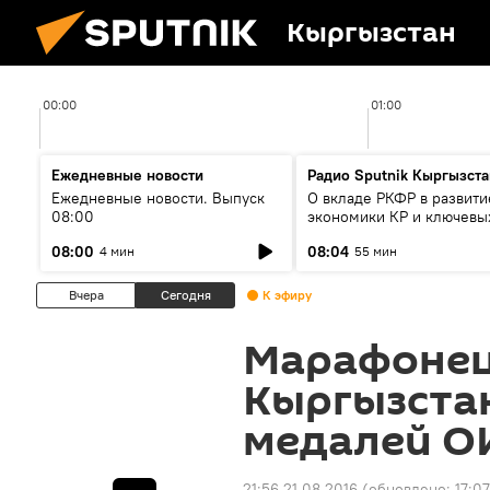
Кыргызстан
00:00
01:00
Ежедневные новости
Радио Sputnik Кыргызста
Ежедневные новости. Выпуск
О вкладе РКФР в развити
08:00
экономики КР и ключевы
секторах до 2030 года
08:00
08:04
4 мин
55 мин
Вчера
Сегодня
К эфиру
Марафонец 
Кыргызстан
медалей О
21:56 21.08.2016
(обновлено:
17:0