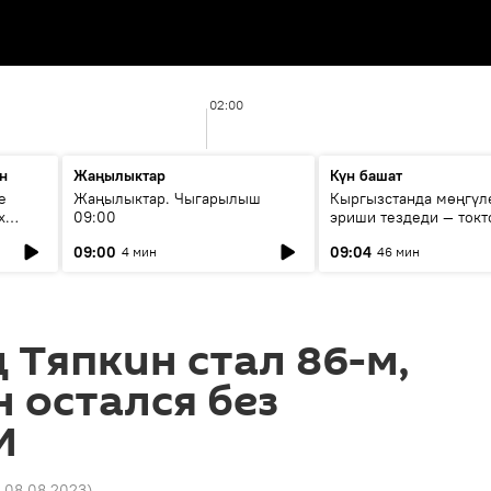
02:00
н
Жаңылыктар
Күн башат
е
Жаңылыктар. Чыгарылыш
Кыргызстанда мөңгүл
х
09:00
эриши тездеди — токт
мүмкүн эмеспи?
09:00
09:04
4 мин
46 мин
Тяпкин стал 86-м,
 остался без
И
7 08.08.2023
)