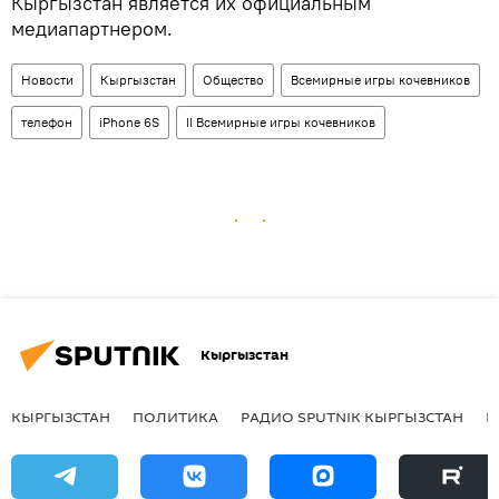
Кыргызстан является их официальным
медиапартнером.
Новости
Кыргызстан
Общество
Всемирные игры кочевников
телефон
iPhone 6S
II Всемирные игры кочевников
Кыргызстан
КЫРГЫЗСТАН
ПОЛИТИКА
РАДИО SPUTNIK КЫРГЫЗСТАН
Р