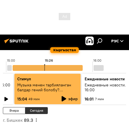
РУС
Кыргызстан
15:00
15:26
16:00
Стимул
Ежедневные новости
15:00
Музыка менен тарбияланган
Ежедневные новости. 
балдар гений болобу?
16:00
Кыргыздын жашоосунда
эфир
15:04
16:01
49 мин
7 мин
музыканын орду
Вчера
Сегодня
г. Бишкек
89.3