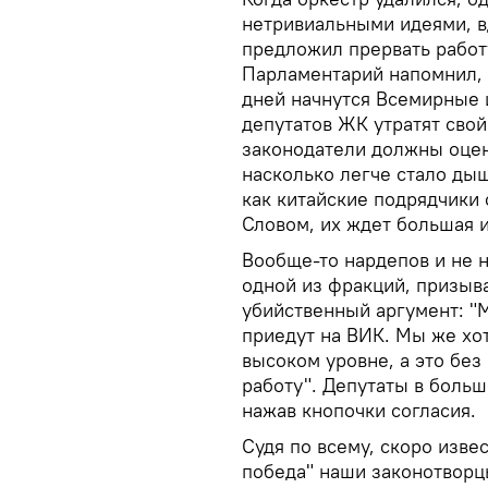
нетривиальными идеями, вд
предложил прервать работу
Парламентарий напомнил, 
дней начнутся Всемирные 
депутатов ЖК утратят свой
законодатели должны оцен
насколько легче стало ды
как китайские подрядчики 
Словом, их ждет большая и
Вообще-то нардепов и не н
одной из фракций, призыв
убийственный аргумент: "
приедут на ВИК. Мы же хо
высоком уровне, а это бе
работу". Депутаты в больш
нажав кнопочки согласия.
Судя по всему, скоро изве
победа" наши законотворцы