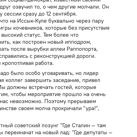
руг озвучил то, о чем другие молчали. Он
 сессии сразу до 12 сентября.
что на Иссык-Куле буквально через пару
игры кочевников, которые без присутствия
 высокий статус. Тем более что
ить, как построен новый ипподром,
шать после вырубки аллеи Раппопорта,
справились с реконструкцией дороги.
 кропотливая работа.
адо было особо уговаривать, но лидер
ая коллег завершить заседание, привел
Мы должны встречать гостей, которые
тим, чтобы мероприятие прошло на очень
з нас невозможно. Поэтому прерываем
инстве своем молча прокричали "ура!",
стный советский лозунг "Где Сталин — там
 переиначат на новый лад: "Где депутаты —