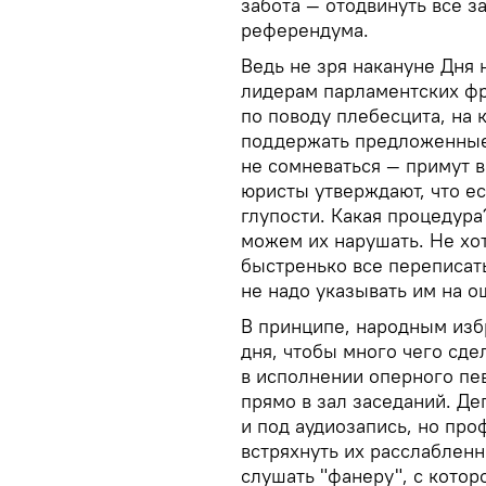
забота — отодвинуть все з
референдума.
Ведь не зря накануне Дня 
лидерам парламентских ф
по поводу плебесцита, на
поддержать предложенные
не сомневаться — примут в
юристы утверждают, что е
глупости. Какая процедура
можем их нарушать. Не хот
быстренько все переписать
не надо указывать им на о
В принципе, народным изб
дня, чтобы много чего сде
в исполнении оперного пе
прямо в зал заседаний. Де
и под аудиозапись, но пр
встряхнуть их расслабленн
слушать "фанеру", с котор