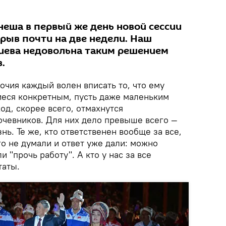
еша в первый же день новой сессии
рыв почти на две недели. Наш
иева недовольна таким решением
.
очия каждый волен вписать то, что ему
еся конкретным, пусть даже маленьким
д, скорее всего, отмахнутся
очевников. Для них дело превыше всего —
нь. Те же, кто ответственен вообще за все,
лго не думали и ответ уже дали: можно
и "прочь работу". А кто у нас за все
таты.