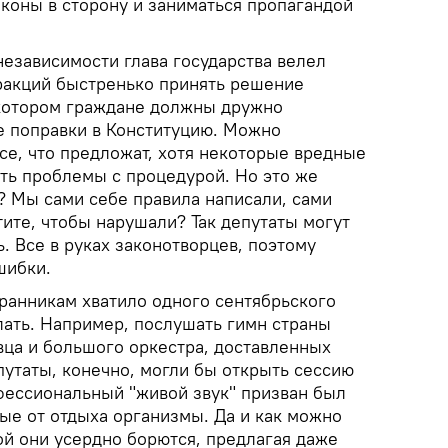
аконы в сторону и заниматься пропагандой
независимости глава государства велел
ракций быстренько принять решение
 котором граждане должны дружно
 поправки в Конституцию. Можно
се, что предложат, хотя некоторые вредные
сть проблемы с процедурой. Но это же
? Мы сами себе правила написали, сами
ите, чтобы нарушали? Так депутаты могут
. Все в руках законотворцев, поэтому
шибки.
ранникам хватило одного сентябрьского
лать. Например, послушать гимн страны
вца и большого оркестра, доставленных
путаты, конечно, могли бы открыть сессию
офессиональный "живой звук" призван был
ые от отдыха организмы. Да и как можно
ой они усердно борются, предлагая даже