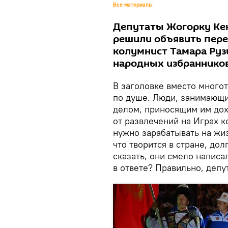
Все материалы
Депутаты Жогорку Кен
решили объявить пере
колумнист Тамара Руз
народных избранников
В заголовке вместо многот
по душе. Люди, занимающи
делом, приносящим им дохо
от развлечений на Играх к
нужно зарабатывать на жиз
что творится в стране, до
сказать, они смело написал
в ответе? Правильно, депу