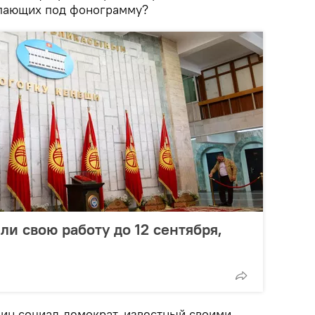
упающих под фонограмму?
ли свою работу до 12 сентября,
дин социал-демократ, известный своими