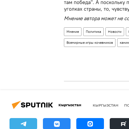
там победа". А поскольку
уголках страны, то, чувств
Мнение автора может не со
Мнение
Политика
Новости
Всемирные игры кочевников
кани
Кыргызстан
КЫРГЫЗСТАН
П