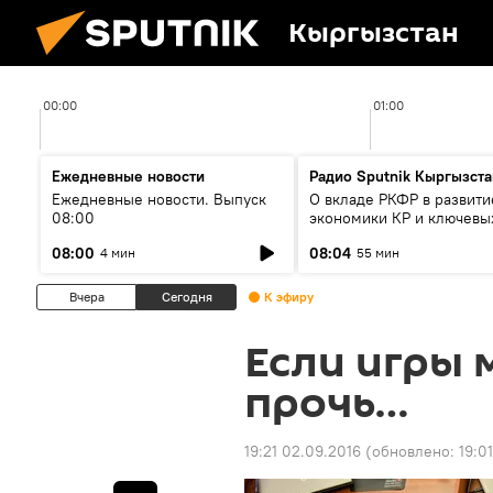
Кыргызстан
00:00
01:00
Ежедневные новости
Радио Sputnik Кыргызста
Ежедневные новости. Выпуск
О вкладе РКФР в развити
08:00
экономики КР и ключевы
секторах до 2030 года
08:00
08:04
4 мин
55 мин
Вчера
Сегодня
К эфиру
Если игры 
прочь…
19:21 02.09.2016
(обновлено:
19:01