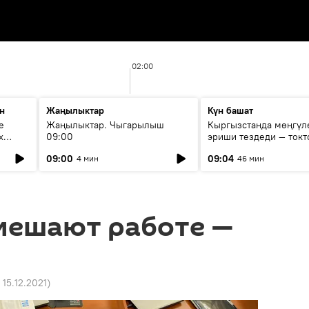
02:00
н
Жаңылыктар
Күн башат
е
Жаңылыктар. Чыгарылыш
Кыргызстанда мөңгүл
х
09:00
эриши тездеди — токт
мүмкүн эмеспи?
09:00
09:04
4 мин
46 мин
мешают работе —
 15.12.2021
)