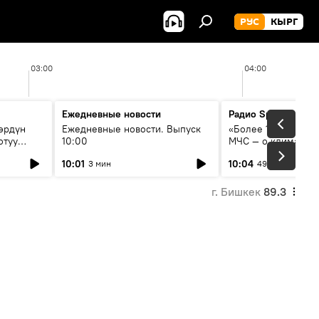
РУС
КЫРГ
03:00
04:00
Ежедневные новости
Радио Sputnik Кыр
өрдүн
Ежедневные новости. Выпуск
«Более 1200 сёл в 
отуу
10:00
МЧС — о климате, 
системе оповещен
10:01
10:04
3 мин
49 мин
населения
г. Бишкек
89.3