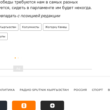
 победы требуются нам в самых разных
уется, сидеть в парламенте им будет некогда.
впадать с позицией редакции
Кыргызстан
Колумнисты
Жогорку Кенеш
кулы
ОЛИТИКА
РАДИО SPUTNIK КЫРГЫЗСТАН
РОССИЯ
СПОРТ