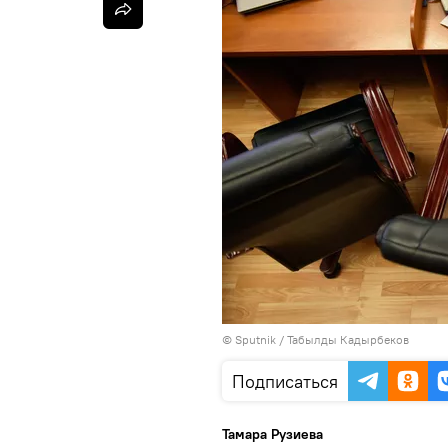
©
Sputnik / Табылды Кадырбеков
Подписаться
Тамара Рузиева