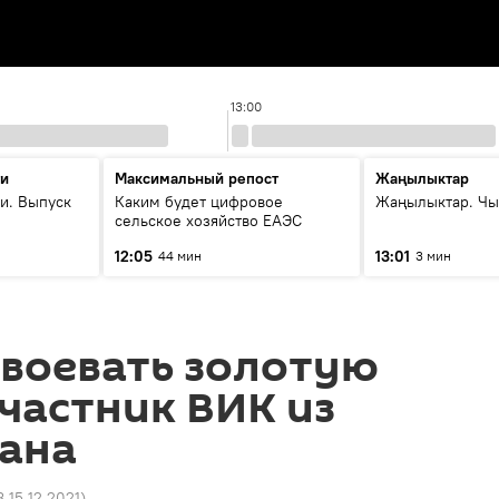
13:00
ти
Максимальный репост
Жаңылыктар
и. Выпуск
Каким будет цифровое
Жаңылыктар. Чы
сельское хозяйство ЕАЭС
12:05
13:01
44 мин
3 мин
авоевать золотую
частник ВИК из
ана
8 15.12.2021
)