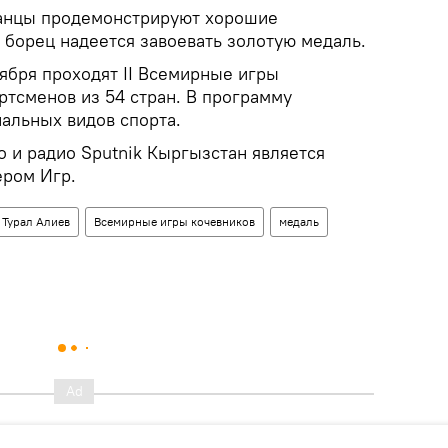
жанцы продемонстрируют хорошие
м борец надеется завоевать золотую медаль.
тября проходят II Всемирные игры
ртсменов из 54 стран. В программу
альных видов спорта.
 и радио Sputnik Кыргызстан является
ром Игр.
Турал Алиев
Всемирные игры кочевников
медаль