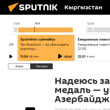
Кыргызстан
11:00
11:17
12:00
Sputnikteн сүйлөйбүз
Ежедневные новос
ыш 11:00
Так божомол — өз убагындагы
Ежедневные новост
коргонуу:
12:00
гидрометеорологиялык кызмат
эфир
11:04
12:01
45 мин
4 мин
кантип өркүндөтүлүүдө
Вчера
Сегодня
Надеюсь з
медаль — у
Азербайдж
17:22 05.09.2016
(обновлено:
18:5