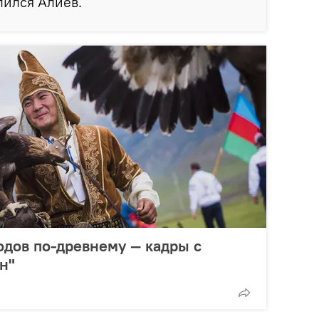
лился Алиев.
одов по-древнему — кадры с
н"