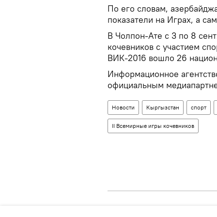
По его словам, азербайд
показатели на Играх, а са
В Чолпон-Ате с 3 по 8 сен
кочевников с участием спо
ВИК-2016 вошло 26 национ
Информационное агентство
официальным медиапартне
Новости
Кыргызстан
спорт
II Всемирные игры кочевников