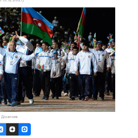
н Досалиев