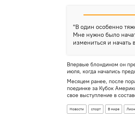
"В один особенно тяж
Мне нужно было начат
измениться и начать 
Впервые блондином он пре
июля, когда начались пре
Месяцем ранее, после пор
поединке за Кубок Америк
свое выступление в соста
Новости
спорт
В мире
Лион