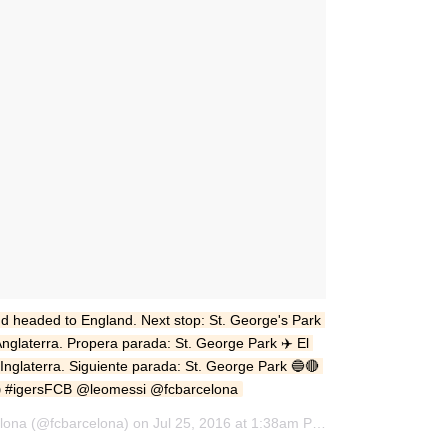
and headed to England. Next stop: St. George's Park 
Anglaterra. Propera parada: St. George Park ✈️ El 
nglaterra. Siguiente parada: St. George Park 🔵🔴 
 #igersFCB @leomessi @fcbarcelona
A photo posted by FC Barcelona (@fcbarcelona) on Jul 25, 2016 at 1:38am PDT