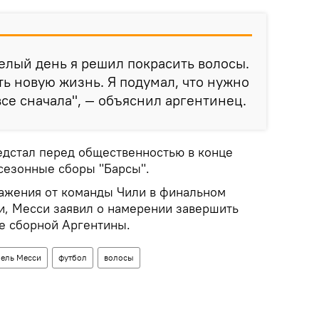
елый день я решил покрасить волосы.
ь новую жизнь. Я подумал, что нужно
все сначала", — объяснил аргентинец.
дстал перед общественностью в конце
дсезонные сборы "Барсы".
ажения от команды Чили в финальном
и, Месси заявил о намерении завершить
ве сборной Аргентины.
ель Месси
футбол
волосы