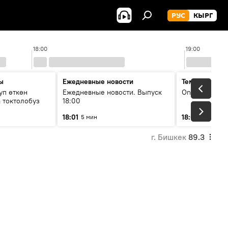
РУС
КЫРГ
18:00
19:00
ы
Ежедневные новости
Тема дня
уп өткөн
Ежедневные новости. Выпуск
On air
 токтолобуз
18:00
18:01
18:07
5 мин
30 мин
г. Бишкек
89.3