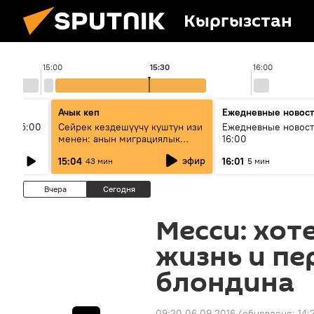
Кыргызстан
15:00
15:30
16:00
Ачык кеп
Ежедневные новос
ыш 15:00
Сейрек кездешүүчү куштун изи
Ежедневные новост
менен: анын миграциялык
16:00
жолу эмнеден кабар берет?
эфир
15:04
16:01
43 мин
5 мин
Вчера
Сегодня
Месси: хот
жизнь и пе
блондина
09:20 06.09.2016
(обновлено:
14: