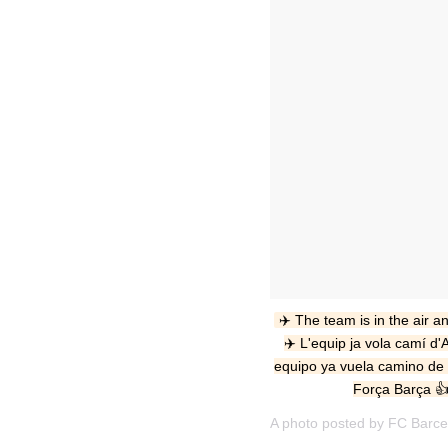
✈️ The team is in the air 
✈️ L'equip ja vola camí d'
equipo ya vuela camino de I
Força Barça 