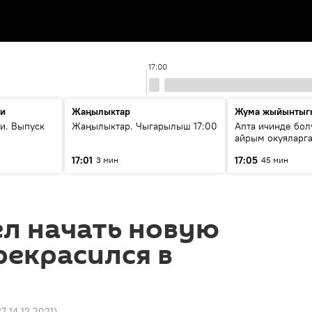
17:00
ти
Жаңылыктар
Жума жыйынтыг
и. Выпуск
Жаңылыктар. Чыгарылыш 17:00
Апта ичинде бол
айрым окуяларга
17:01
17:05
3 мин
45 мин
ел начать новую
рекрасился в
27 14.12.2021
)