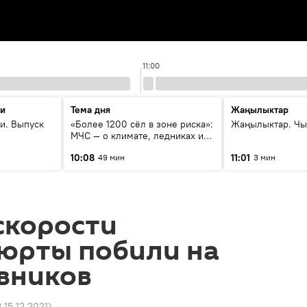
11:00
ти
Тема дня
Жаңылыктар
и. Выпуск
«Более 1200 сёл в зоне риска»:
Жаңылыктар. Чы
МЧС — о климате, ледниках и
системе оповещения
10:08
11:01
49 мин
3 мин
населения
скорости
 юрты побили на
вников
8 15.12.2021
)