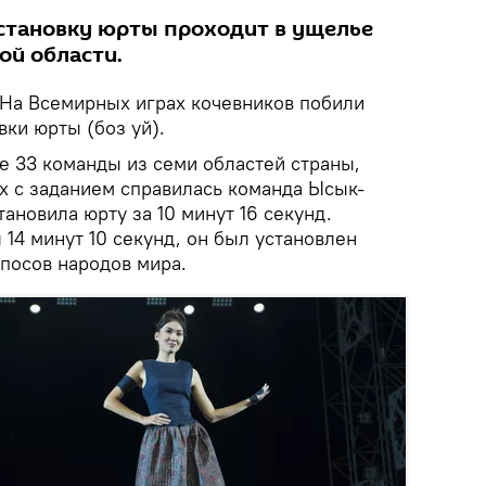
становку юрты проходит в ущелье
й области.
На Всемирных играх кочевников побили
вки юрты (боз уй).
е 33 команды из семи областей страны,
х с заданием справилась команда Ысык-
тановила юрту за 10 минут 16 секунд.
14 минут 10 секунд, он был установлен
эпосов народов мира.