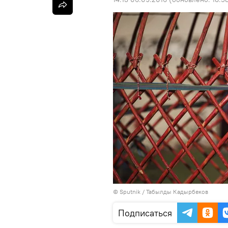
©
Sputnik / Табылды Кадырбеков
Подписаться