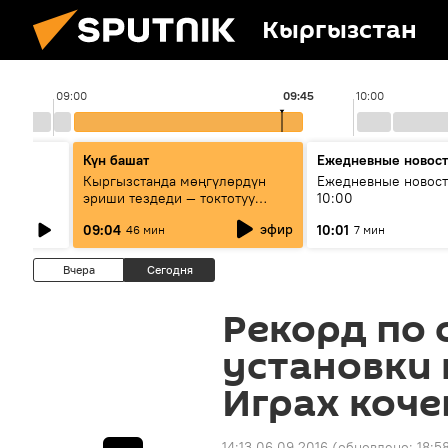
Кыргызстан
09:00
09:45
10:00
Күн башат
Ежедневные новос
лыш
Кыргызстанда мөңгүлөрдүн
Ежедневные новост
эриши тездеди — токтотуу
10:00
мүмкүн эмеспи?
эфир
09:04
10:01
46 мин
7 мин
Вчера
Сегодня
Рекорд по 
установки
Играх коче
14:13 06.09.2016
(обновлено:
18:5