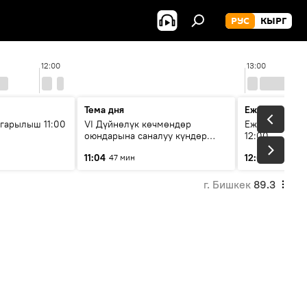
РУС
КЫРГ
12:00
13:00
Тема дня
Ежедневные 
гарылыш 11:00
VI Дүйнөлүк көчмөндөр
Ежедневные н
оюндарына саналуу күндөр
12:00
калды: даярдык иштери кайсы
11:04
12:01
47 мин
3 мин
этапка жетти?
г. Бишкек
89.3