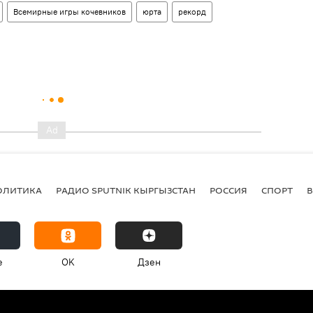
Всемирные игры кочевников
юрта
рекорд
ОЛИТИКА
РАДИО SPUTNIK КЫРГЫЗСТАН
РОССИЯ
СПОРТ
e
OK
Дзен