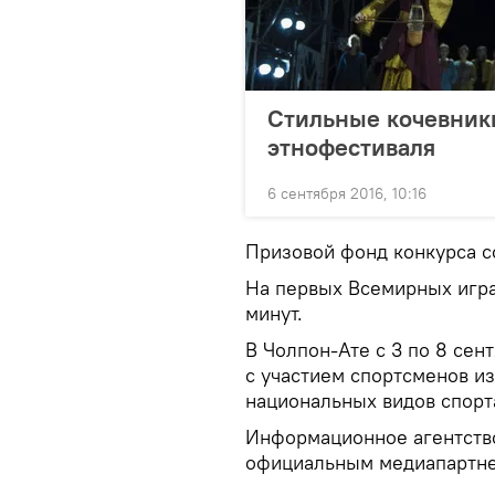
Стильные кочевники
этнофестиваля
6 сентября 2016, 10:16
Призовой фонд конкурса со
На первых Всемирных играх
минут.
В Чолпон-Ате с 3 по 8 сен
с участием спортсменов и
национальных видов спорт
Информационное агентство
официальным медиапартне