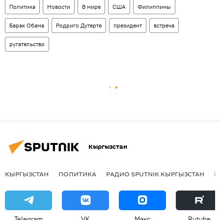
Политика
Новости
В мире
США
Филиппины
Барак Обама
Родриго Дутерте
президент
встреча
ругательство
Кыргызстан
КЫРГЫЗСТАН
ПОЛИТИКА
РАДИО SPUTNIK КЫРГЫЗСТАН
Р
Telegram
VK
Макс
Rutube