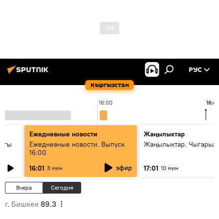
РУС
Кыргызстан
16:00
16:4
Ежедневные новости
Жаңылыктар
дагы
Ежедневные новости. Выпуск
Жаңылыктар. Чыгарыл
16:00
ызмат
эфир
16:01
17:01
3 мин
10 мин
Вчера
Сегодня
г. Бишкек
89.3