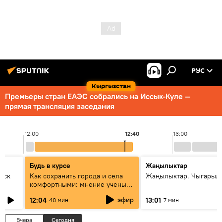
РУС
Кыргызстан
Премьеры стран ЕАЭС собрались на Иссык-Куле —
прямая трансляция заседания
12:00
12:40
13:00
Будь в курсе
Жаңылыктар
уск
Как сохранить города и села
Жаңылыктар. Чыгарыл
комфортными: мнение ученых
Евразии
эфир
12:04
13:01
40 мин
7 мин
Вчера
Сегодня