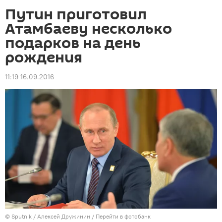
Путин приготовил
Атамбаеву несколько
подарков на день
рождения
11:19 16.09.2016
©
Sputnik
/ Алексей Дружинин
/
Перейти в фотобанк