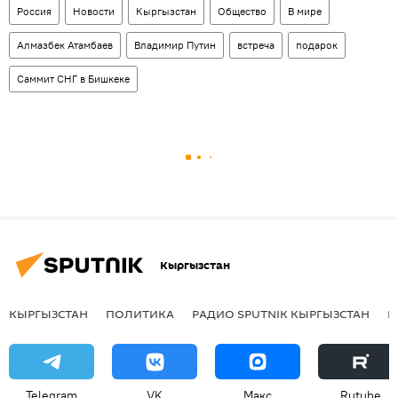
Россия
Новости
Кыргызстан
Общество
В мире
Алмазбек Атамбаев
Владимир Путин
встреча
подарок
Саммит СНГ в Бишкеке
Кыргызстан
КЫРГЫЗСТАН
ПОЛИТИКА
РАДИО SPUTNIK КЫРГЫЗСТАН
Р
Telegram
VK
Макс
Rutube