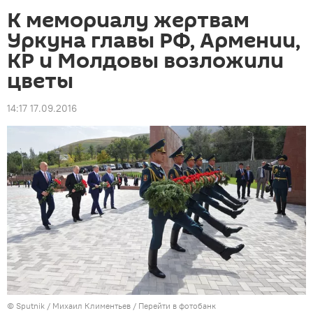
К мемориалу жертвам
Уркуна главы РФ, Армении,
КР и Молдовы возложили
цветы
14:17 17.09.2016
©
Sputnik
/ Михаил Климентьев
/
Перейти в фотобанк