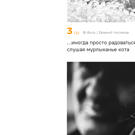
3
/11
© Фото / Евгений Чистяков
…иногда просто радоваться
слушая мурлыканье кота