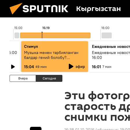
Кыргызстан
15:00
15:19
16:00
Стимул
Ежедневные новос
ыш 15:00
Музыка менен тарбияланган
Ежедневные новост
балдар гений болобу?
16:00
Кыргыздын жашоосунда
эфир
15:04
16:01
49 мин
7 мин
музыканын орду
Вчера
Сегодня
Эти фотог
старость д
снимки по
16:38 01.10.2016
(обновлено:
19:00