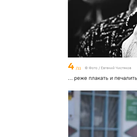
4
/11
© Фото / Евгений Чистяков
… реже плакать и печалит