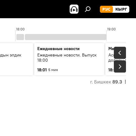
РУС
КЫРГ
18:00
19:00
Ежедневные новости
Меняющие м
йдын элдик
Ежедневные новости. Выпуск
Аскар Салымб
18:00
должен пост
совершенство
18:01
18:06
5 мин
54 мин
г. Бишкек
89.3