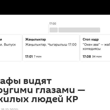
17:00
ти
Жаңылыктар
Стоп кадр
и. Выпуск
Жаңылыктар. Чыгарылыш 17:00
"Окен ава" — жа
комедиясы
17:01
17:08
7 мин
34 мин
рафы видят
ругими глазами —
жилых людей КР
 15.12.2021
)