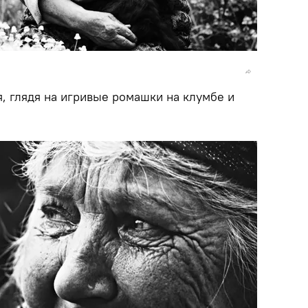
, глядя на игривые ромашки на клумбе и