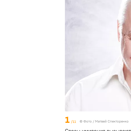
1
/11
© Фото / Матвей Спекторенко
Слезы умиления вызывают