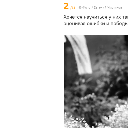
2
/11
© Фото / Евгений Чистяков
Хочется научиться у них т
оценивая ошибки и побед