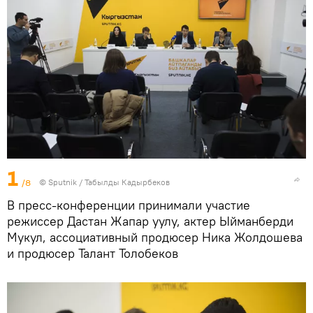
1
/8
©
Sputnik / Табылды Кадырбеков
В пресс-конференции принимали участие
режиссер Дастан Жапар уулу, актер Ыйманберди
Мукул, ассоциативный продюсер Ника Жолдошева
и продюсер Талант Толобеков