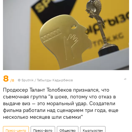
8
/8
©
Sputnik / Табылды Кадырбеков
Продюсер Талант Толобеков признался, что
съемочная группа "в шоке, потому что отказ в
выдаче виз — это моральный удар. Создатели
фильма работали над сценарием три года, еще
несколько месяцев шли съемки"
Пресс-центр
Пресс-фото
Общество
Кыргызстан