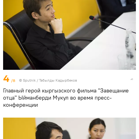
4
/8
©
Sputnik / Табылды Кадырбеков
Главный герой кыргызского фильма "Завещание
отца" Ыйманберди Мукул во время пресс-
конференции