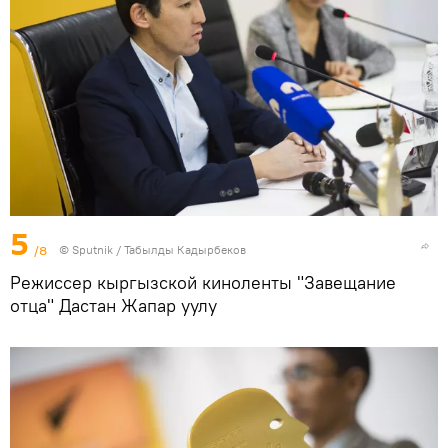
5
/8
©
Sputnik / Табылды Кадырбеков
Режиссер кыргызской киноленты "Завещание
отца" Дастан Жапар уулу