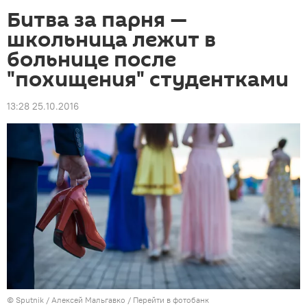
Битва за парня —
школьница лежит в
больнице после
"похищения" студентками
13:28 25.10.2016
©
Sputnik
/ Алексей Мальгавко
/
Перейти в фотобанк