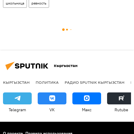
школьница
ревность
Кыргызстан
КЫРГЫЗСТАН
ПОЛИТИКА
РАДИО SPUTNIK КЫРГЫЗСТАН
Р
Telegram
VK
Макс
Rutube
О проекте
Правила использования