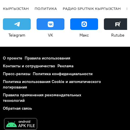
КЫРГЫЗСТАН
ПОЛИТИКА
РАДИО SPUTNIK КЫРГЫЗСТАН
Р
Telegram
VK
Макс
Rutube
О проекте
Правила использования
Контакты и сотрудничество
Реклама
Пресс-релизы
Политика конфиденциальности
Политика использования Cookie и автоматического
логирования
Правила применения рекомендательных
технологий
Обратная связь