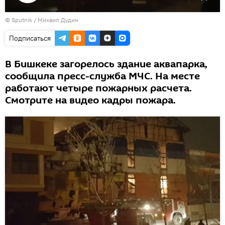
Воспроизвести
©
Sputnik
видео
/ Михаил Дудин
Подписаться
В Бишкеке загорелось здание аквапарка,
сообщила пресс-служба МЧС. На месте
работают четыре пожарных расчета.
Смотрите на видео кадры пожара.