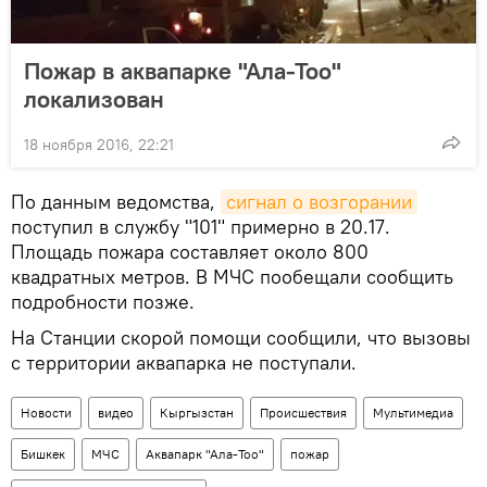
Пожар в аквапарке "Ала-Тоо"
локализован
18 ноября 2016, 22:21
По данным ведомства,
сигнал о возгорании
поступил в службу "101" примерно в 20.17.
Площадь пожара составляет около 800
квадратных метров. В МЧС пообещали сообщить
подробности позже.
На Станции скорой помощи сообщили, что вызовы
с территории аквапарка не поступали.
Новости
видео
Кыргызстан
Происшествия
Мультимедиа
Бишкек
МЧС
Аквапарк "Ала-Тоо"
пожар