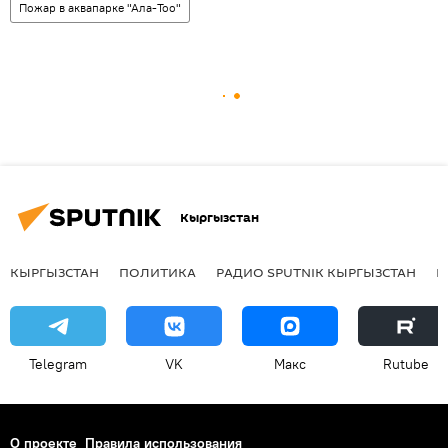
Пожар в аквапарке "Ала-Тоо"
Кыргызстан
КЫРГЫЗСТАН
ПОЛИТИКА
РАДИО SPUTNIK КЫРГЫЗСТАН
Р
Telegram
VK
Макс
Rutube
О проекте
Правила использования