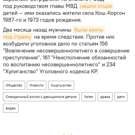
под руководством главы МВД
нашли отцов
детей — ими оказались жители села Кош-Коргон
1987-го и 1973 годов рождения.
Два месяца назад мужчины
были взяты 
под стражу
на время следствия. Против них
возбудили уголовное дело по статьям 156
"Вовлечение несовершеннолетнего в совершение
преступления", 161 "Неисполнение обязанностей
по воспитанию несовершеннолетнего" и 234
"Хулиганство" Уголовного кодекса КР.
Общество
Новости
Кыргызстан
Скандальный ролик с дерущимися детьми
Узген
драка
дети
видео