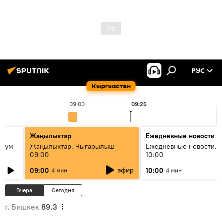
РУС
Кыргызстан
09:00
09:25
1
Жаңылыктар
Ежедневные новости
 бум
Жаңылыктар. Чыгарылыш
Ежедневные новости. 
09:00
10:00
и как
эфир
09:00
10:00
4 мин
4 мин
Вчера
Сегодня
г. Бишкек
89.3