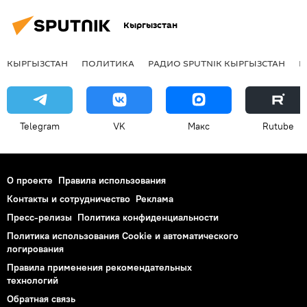
Кыргызстан
КЫРГЫЗСТАН
ПОЛИТИКА
РАДИО SPUTNIK КЫРГЫЗСТАН
Р
Telegram
VK
Макс
Rutube
О проекте
Правила использования
Контакты и сотрудничество
Реклама
Пресс-релизы
Политика конфиденциальности
Политика использования Cookie и автоматического
логирования
Правила применения рекомендательных
технологий
Обратная связь