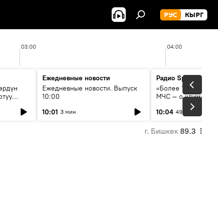
РУС
КЫРГ
03:00
04:00
Ежедневные новости
Радио Sputnik Кыр
өрдүн
Ежедневные новости. Выпуск
«Более 1200 сёл в 
отуу
10:00
МЧС — о климате, 
системе оповещен
10:01
10:04
3 мин
49 мин
населения
г. Бишкек
89.3