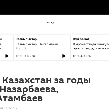
02:00
н
Жаңылыктар
Күн башат
е
Жаңылыктар. Чыгарылыш
Кыргызстанда мөңгүл
х
09:00
эриши тездеди — токт
мүмкүн эмеспи?
09:00
09:04
4 мин
46 мин
 Казахстан за годы
Назарбаева,
Атамбаев
 15.12.2021
)