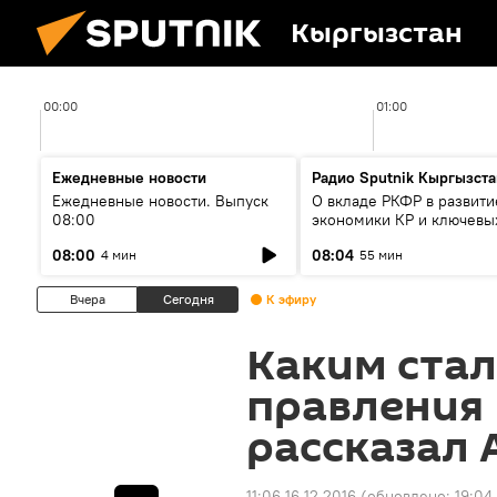
Кыргызстан
00:00
01:00
Ежедневные новости
Радио Sputnik Кыргызста
Ежедневные новости. Выпуск
О вкладе РКФР в развити
08:00
экономики КР и ключевы
секторах до 2030 года
08:00
08:04
4 мин
55 мин
Вчера
Сегодня
К эфиру
Каким стал
правления 
рассказал 
11:06 16.12.2016
(обновлено:
19:04