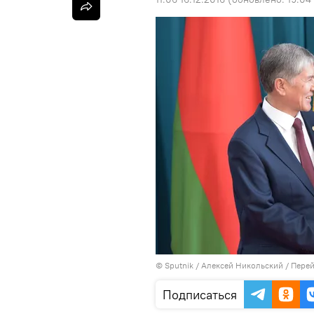
©
Sputnik
/ Алексей Никольский
/
Перей
Подписаться