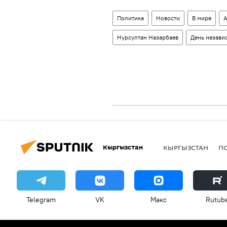
Политика
Новости
В мире
А
Нурсултан Назарбаев
День незави
Кыргызстан
КЫРГЫЗСТАН
П
Telegram
VK
Макс
Rutub