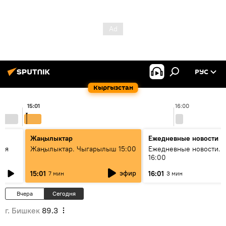
РУС
Кыргызстан
15:01
16:00
Жаңылыктар
Ежедневные новости
кая
Жаңылыктар. Чыгарылыш 15:00
Ежедневные новости. 
16:00
эфир
15:01
16:01
7 мин
3 мин
Вчера
Сегодня
г. Бишкек
89.3