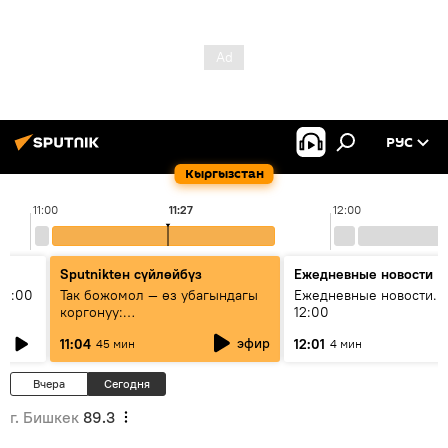
РУС
Кыргызстан
11:00
11:27
12:00
Sputnikteн сүйлөйбүз
Ежедневные новости
11:00
Так божомол — өз убагындагы
Ежедневные новости. 
коргонуу:
12:00
гидрометеорологиялык кызмат
эфир
11:04
12:01
45 мин
4 мин
кантип өркүндөтүлүүдө
Вчера
Сегодня
г. Бишкек
89.3