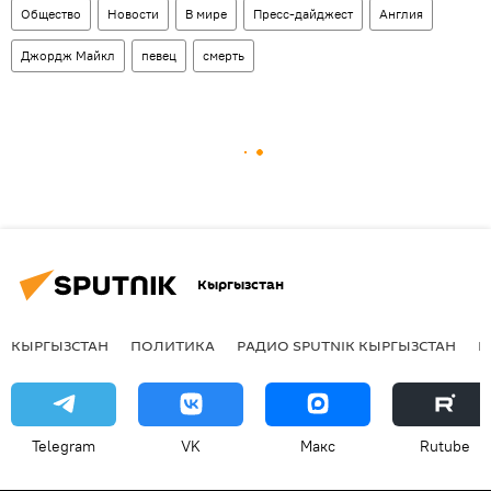
Общество
Новости
В мире
Пресс-дайджест
Англия
Джордж Майкл
певец
смерть
Кыргызстан
КЫРГЫЗСТАН
ПОЛИТИКА
РАДИО SPUTNIK КЫРГЫЗСТАН
Р
Telegram
VK
Макс
Rutube