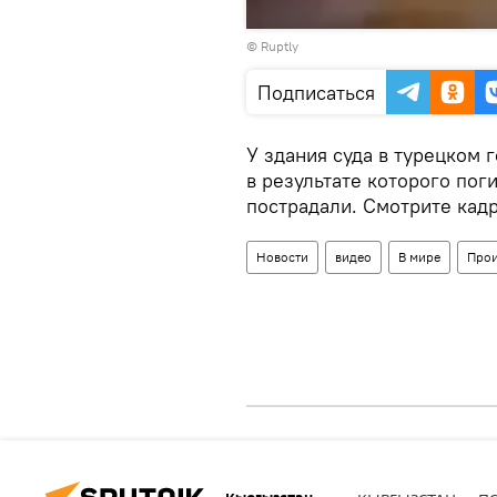
Воспроизвести
©
Ruptly
видео
Подписаться
У здания суда в турецком
в результате которого пог
пострадали. Смотрите кад
Новости
видео
В мире
Прои