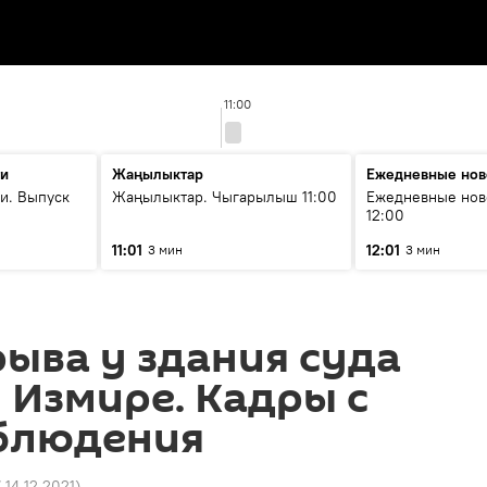
11:00
ти
Жаңылыктар
Ежедневные нов
и. Выпуск
Жаңылыктар. Чыгарылыш 11:00
Ежедневные нов
12:00
11:01
12:01
3 мин
3 мин
ыва у здания суда
 Измире. Кадры с
блюдения
7 14.12.2021
)