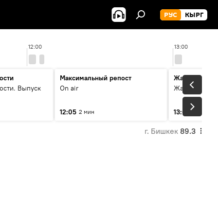
РУС
КЫРГ
12:00
13:00
ости
Максимальный репост
Жаңылыктар
ости. Выпуск
On air
Жаңылыктар.
12:05
13:01
2 мин
3 мин
г. Бишкек
89.3