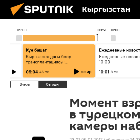
Кыргызстан
09:00
09:51
10:00
Күн башат
Ежедневные новос
лыш
Кыргызстандагы боор
Ежедневные новост
трансплантациясы:
10:00
жетишкендиктер жана өнүгүү
эфир
09:04
10:01
46 мин
3 мин
келечеги
Вчера
Сегодня
Момент взр
в турецком
камеры на
23:01 05.01.2017
(обновлено:
14:2