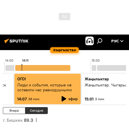
РУС
Кыргызстан
14:00
14:11
15:00
ОГО!
Жаңылыктар
уск
Люди и события, которые не
Жаңылыктар. Чыгарыл
оставили нас равнодушными
эфир
14:07
15:01
38 мин
3 мин
Вчера
Сегодня
г. Бишкек
89.3