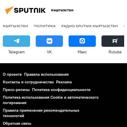
Кыргызстан
КЫРГЫЗСТАН
ПОЛИТИКА
РАДИО SPUTNIK КЫРГЫЗСТАН
Р
Telegram
VK
Макс
Rutube
О проекте
Правила использования
Контакты и сотрудничество
Реклама
Пресс-релизы
Политика конфиденциальности
Политика использования Cookie и автоматического
логирования
Правила применения рекомендательных
технологий
Обратная связь