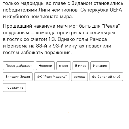
только мадридцы во главе с Зиданом становились
победителями Лиги чемпионов, Суперкубка UEFA
и клубного чемпионата мира.
Прошедший накануне матч мог быть для "Реала"
неудачным — команда проигрывала севильцам
в гостях со счетом 1:3. Однако голы Рамоса
и Бензема на 83-й и 93-й минутах позволили
гостям избежать поражения.
Пресс-дайджест
Новости
спорт
В мире
Испания
Зинедин Зидан
ФК "Реал Мадрид"
рекорд
футбольный клуб
поражение