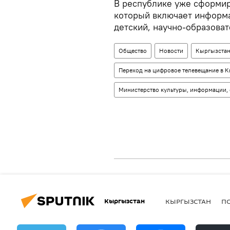
В республике уже сформир
который включает информ
детский, научно-образова
Общество
Новости
Кыргызста
Переход на цифровое телевещание в 
Министерство культуры, информации,
Кыргызстан
КЫРГЫЗСТАН
П