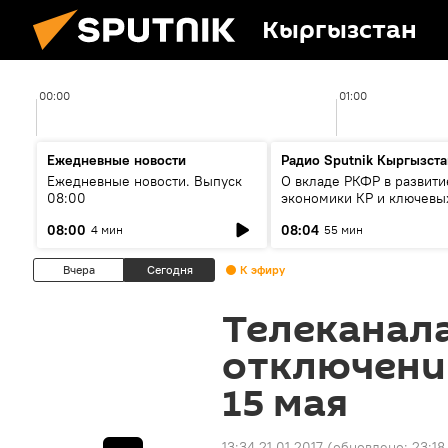
Кыргызстан
00:00
01:00
Ежедневные новости
Радио Sputnik Кыргызста
Ежедневные новости. Выпуск
О вкладе РКФР в развити
08:00
экономики КР и ключевы
секторах до 2030 года
08:00
08:04
4 мин
55 мин
Вчера
Сегодня
К эфиру
Телеканал
отключени
15 мая
13:34 21.01.2017
(обновлено:
23:18