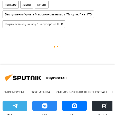
конкурс
жюри
талант
Выступления Урмата Мырсаканова на шоу "Ты супер" на НТВ
Кыргызстанец на шоу "Ты супер" на НТВ
Кыргызстан
КЫРГЫЗСТАН
ПОЛИТИКА
РАДИО SPUTNIK КЫРГЫЗСТАН
Р