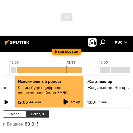
РУС
Кыргызстан
12:00
12:38
13:00
Максимальный репост
Жаңылыктар
уск
Каким будет цифровое
Жаңылыктар. Чыгарыл
сельское хозяйство ЕАЭС
эфир
12:05
13:01
44 мин
7 мин
Вчера
Сегодня
г. Бишкек
89.3