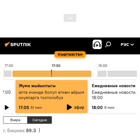
РУС
Кыргызстан
17:00
17:30
18:00
Жума жыйынтыгы
Ежедневные новости
17:00
апта ичинде болуп өткөн айрым
Ежедневные новости. 
окуяларга токтолобуз
18:00
эфир
17:05
18:00
51 мин
6 мин
Вчера
Сегодня
г. Бишкек
89.3