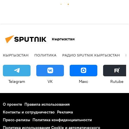
Кыргызстан
КЫРГЫЗСТАН
ПОЛИТИКА
РАДИО SPUTNIK КЫРГЫЗСТАН
Р
Telegram
VK
Макс
Rutube
О проекте
Правила использования
Контакты и сотрудничество
Реклама
Пресс-релизы
Политика конфиденциальности
Политика использования Cookie и автоматического