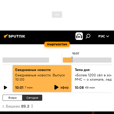
РУС
Кыргызстан
10:07
Ежедневные новости
Тема дня
үн
Ежедневные новости. Выпуск
«Более 1200 сёл в зоне
10:00
МЧС — о климате, ледн
системе оповещения
эфир
10:01
10:08
7 мин
49 мин
населения
Вчера
Сегодня
г. Бишкек
89.3