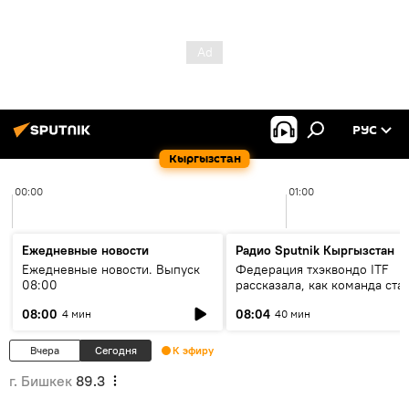
РУС
Кыргызстан
00:00
01:00
Ежедневные новости
Радио Sputnik Кыргызстан
Ежедневные новости. Выпуск
Федерация тхэквондо ITF
08:00
рассказала, как команда ста
жертвой мошенников
08:00
08:04
4 мин
40 мин
Вчера
Сегодня
К эфиру
г. Бишкек
89.3