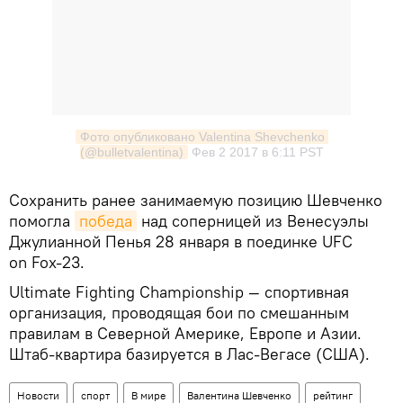
Фото опубликовано Valentina Shevchenko 
(@bulletvalentina)
Фев 2 2017 в 6:11 PST
Сохранить ранее занимаемую позицию Шевченко
помогла
победа
над соперницей из Венесуэлы
Джулианной Пенья 28 января в поединке UFC
on Fox-23.
Ultimate Fighting Championship — спортивная
организация, проводящая бои по смешанным
правилам в Северной Америке, Европе и Азии.
Штаб-квартира базируется в Лас-Вегасе (США).
Новости
спорт
В мире
Валентина Шевченко
рейтинг