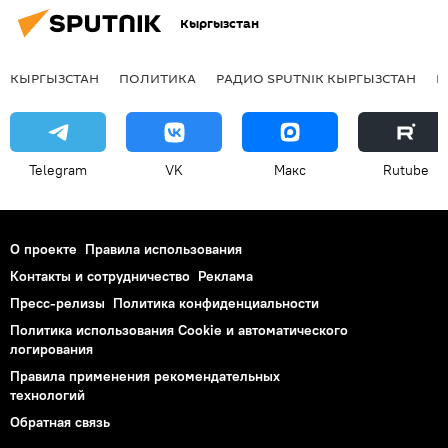
Кыргызстан
КЫРГЫЗСТАН
ПОЛИТИКА
РАДИО SPUTNIK КЫРГЫЗСТАН
Р
Telegram
VK
Макс
Rutube
О проекте
Правила использования
Контакты и сотрудничество
Реклама
Пресс-релизы
Политика конфиденциальности
Политика использования Cookie и автоматического
логирования
Правила применения рекомендательных
технологий
Обратная связь