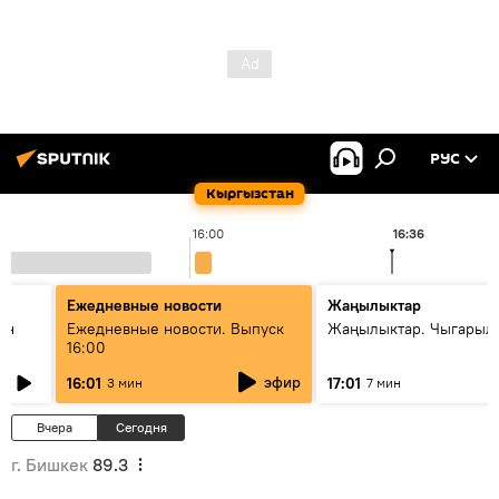
РУС
Кыргызстан
16:00
16:36
Ежедневные новости
Жаңылыктар
ан
Ежедневные новости. Выпуск
Жаңылыктар. Чыгарыл
16:00
эфир
16:01
17:01
3 мин
7 мин
Вчера
Сегодня
г. Бишкек
89.3