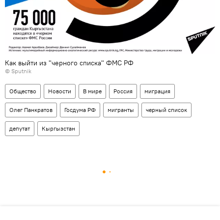
Как выйти из "черного списка" ФМС РФ
©
Sputnik
Общество
Новости
В мире
Россия
миграция
Олег Панкратов
Госдума РФ
мигранты
черный список
депутат
Кыргызстан