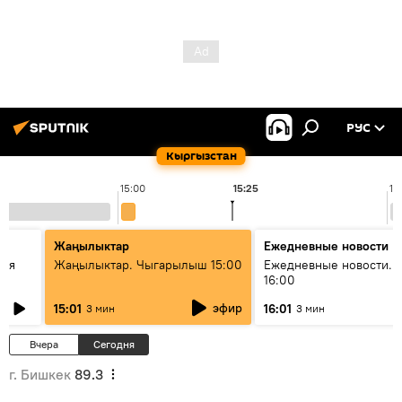
РУС
Кыргызстан
15:00
15:25
16
Жаңылыктар
Ежедневные новости
кая
Жаңылыктар. Чыгарылыш 15:00
Ежедневные новости. 
16:00
эфир
15:01
16:01
3 мин
3 мин
Вчера
Сегодня
г. Бишкек
89.3