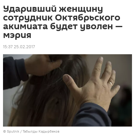
Ударивший женщину
сотрудник Октябрьского
акимиата будет уволен —
мэрия
15:37 25.02.2017
©
Sputnik / Табылды Кадырбеков