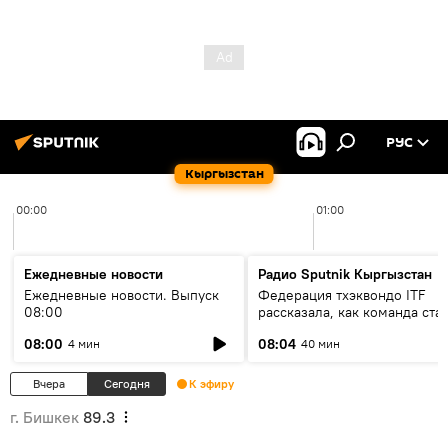
РУС
Кыргызстан
00:00
01:00
Ежедневные новости
Радио Sputnik Кыргызстан
Ежедневные новости. Выпуск
Федерация тхэквондо ITF
08:00
рассказала, как команда ста
жертвой мошенников
08:00
08:04
4 мин
40 мин
Вчера
Сегодня
К эфиру
г. Бишкек
89.3