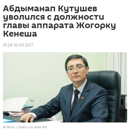
Абдыманап Кутушев
уволился с должности
главы аппарата Жогорку
Кенеша
15:24 10.03.2017
© Фото / пресс-служба ЖК