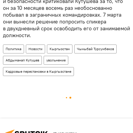
и безопасности критиковали Кутушева за то, что
он за 10 месяцев восемь раз необоснованно
побывал в заграничных командировках. 7 марта
они вынесли решение попросить спикера
в двухдневный срок освободить его от занимаемой
должности.
Политика
Новости
Кыргызстан
Чыныбай Турсунбеков
Абдыманап Кутушев
увольнение
Кадровые перестановки в Кыргызстане