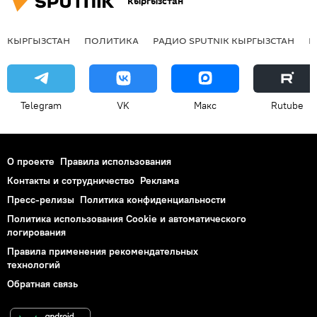
Кыргызстан
КЫРГЫЗСТАН
ПОЛИТИКА
РАДИО SPUTNIK КЫРГЫЗСТАН
Р
Telegram
VK
Макс
Rutube
О проекте
Правила использования
Контакты и сотрудничество
Реклама
Пресс-релизы
Политика конфиденциальности
Политика использования Cookie и автоматического
логирования
Правила применения рекомендательных
технологий
Обратная связь