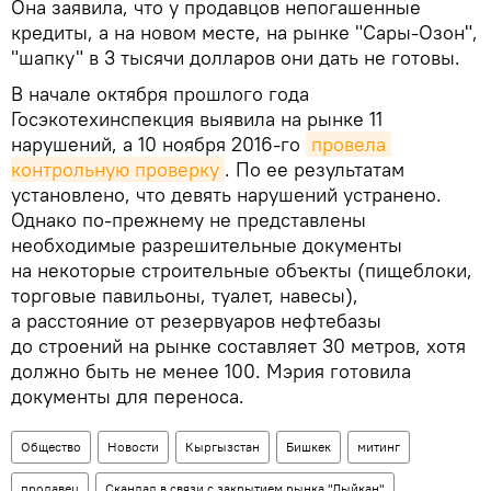
Она заявила, что у продавцов непогашенные
кредиты, а на новом месте, на рынке "Сары-Озон",
"шапку" в 3 тысячи долларов они дать не готовы.
В начале октября прошлого года
Госэкотехинспекция выявила на рынке 11
нарушений, а 10 ноября 2016-го
провела 
контрольную проверку
. По ее результатам
установлено, что девять нарушений устранено.
Однако по-прежнему не представлены
необходимые разрешительные документы
на некоторые строительные объекты (пищеблоки,
торговые павильоны, туалет, навесы),
а расстояние от резервуаров нефтебазы
до строений на рынке составляет 30 метров, хотя
должно быть не менее 100. Мэрия готовила
документы для переноса.
Общество
Новости
Кыргызстан
Бишкек
митинг
продавец
Скандал в связи с закрытием рынка "Дыйкан"