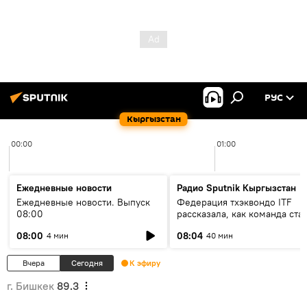
РУС
Кыргызстан
00:00
01:00
Ежедневные новости
Радио Sputnik Кыргызстан
Ежедневные новости. Выпуск
Федерация тхэквондо ITF
08:00
рассказала, как команда ста
жертвой мошенников
08:00
08:04
4 мин
40 мин
Вчера
Сегодня
К эфиру
г. Бишкек
89.3