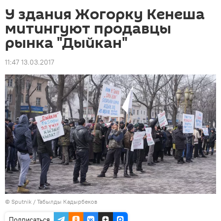
У здания Жогорку Кенеша
митингуют продавцы
рынка "Дыйкан"
11:47 13.03.2017
©
Sputnik / Табылды Кадырбеков
Подписаться