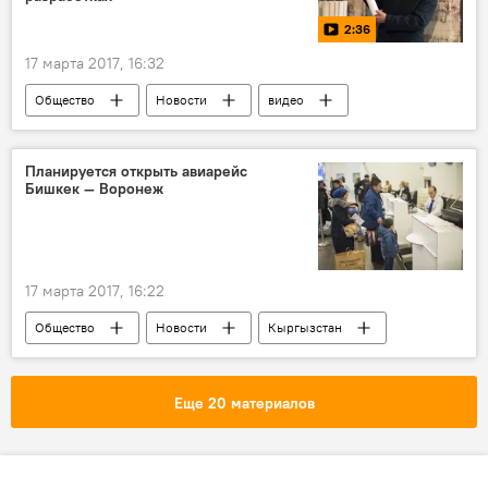
2:36
17 марта 2017, 16:32
Общество
Новости
видео
Кыргызстан
Мультимедиа
патент
спортсмен
изобретатель
сауна
Планируется открыть авиарейс
Бишкек — Воронеж
обогреватель
17 марта 2017, 16:22
Общество
Новости
Кыргызстан
Бишкек
Воронеж
аэропорт
Еще 20 материалов