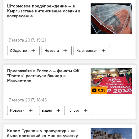
земельный участок
продажа
Штормовое предупреждение — в
Кыргызстане интенсивные осадки в
воскресенье
17 марта 2017, 19:21
Общество
Новости
Кыргызстан
Кыргызгидромет
снег
погода
дождь
осадки
прогноз
Приезжайте в Россию — фанаты ФК
"Ростов" растянули баннер в
Манчестере
0:25
17 марта 2017, 18:46
Новости
видео
спорт
В мире
Мультимедиа
Россия
Манчестер
матч
баннер
Керим Турапов: у прокуратуры не
было претензий ко мне по участку
трибуна
фанат