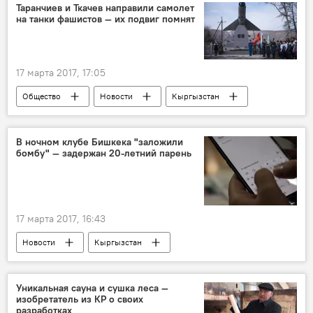
Мультимедиа
Бишкек
Баткен
Таранчиев и Ткачев направили самолет
на танки фашистов — их подвиг помнят
рынок
базар
продукты
магазин
цена
17 марта 2017, 17:05
Общество
Новости
Кыргызстан
Светлана Лаптева
митинг
память
победа
В ночном клубе Бишкека "заложили
бомбу" — задержан 20-летний парень
17 марта 2017, 16:43
Новости
Кыргызстан
Происшествия
Бишкек
ГКНБ
сапер
Уникальная сауна и сушка леса —
изобретатель из КР о своих
разработках