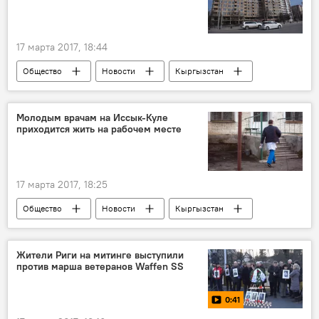
17 марта 2017, 18:44
Общество
Новости
Кыргызстан
Бишкек
Керим Турапов
суд
Молодым врачам на Иссык-Куле
приходится жить на рабочем месте
17 марта 2017, 18:25
Общество
Новости
Кыргызстан
Мнение
Тюпский район
жилье
врач
проблемы
Жители Риги на митинге выступили
против марша ветеранов Waffen SS
0:41