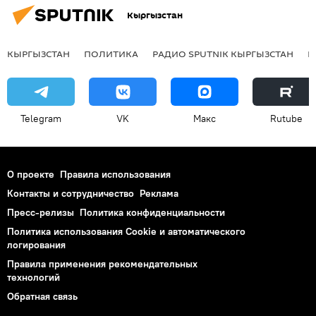
Кыргызстан
КЫРГЫЗСТАН
ПОЛИТИКА
РАДИО SPUTNIK КЫРГЫЗСТАН
Р
Telegram
VK
Макс
Rutube
О проекте
Правила использования
Контакты и сотрудничество
Реклама
Пресс-релизы
Политика конфиденциальности
Политика использования Cookie и автоматического
логирования
Правила применения рекомендательных
технологий
Обратная связь