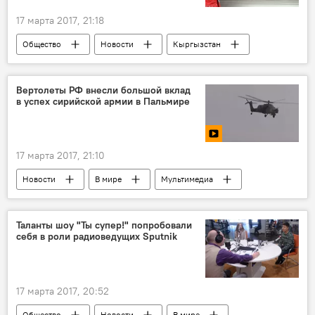
17 марта 2017, 21:18
Общество
Новости
Кыргызстан
экономика
Бишкек
ОАО "Айыл Банк"
аренда
офис
Вертолеты РФ внесли большой вклад
в успех сирийской армии в Пальмире
17 марта 2017, 21:10
Новости
В мире
Мультимедиа
Видеоклуб
учения
вертолет
Таланты шоу "Ты супер!" попробовали
себя в роли радиоведущих Sputnik
17 марта 2017, 20:52
Общество
Новости
В мире