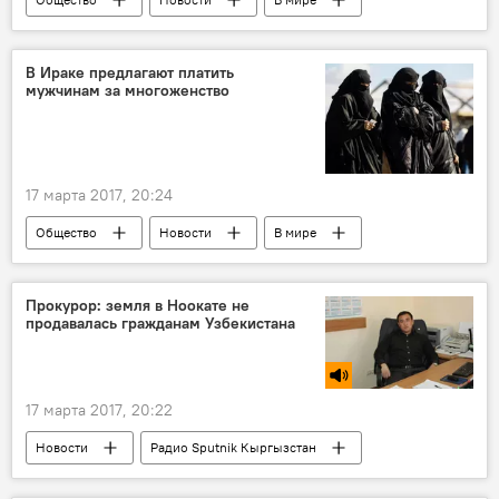
Культура
Пресс-релизы
конкурс "Ты супер!"
В Ираке предлагают платить
мужчинам за многоженство
Кыргызстанец на шоу "Ты супер" на НТВ
Радио Sputnik Кыргызстан
17 марта 2017, 20:24
Общество
Новости
В мире
Ирак
многоженство
Прокурор: земля в Ноокате не
продавалась гражданам Узбекистана
17 марта 2017, 20:22
Новости
Радио Sputnik Кыргызстан
Узбекистан
Ноокатский район