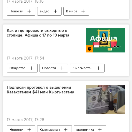
17 марта 2017, 18:16
Новости
видео
В мире
Мультимедиа
Рига
протест
Как и где провести выходные в
столице. Афиша с 17 по 19 марта
17 марта 2017, 17:54
Общество
Новости
Кыргызстан
Культура
Бишкек
Афиша
выходные
развлечение
отдых
Подписан протокол о выделении
Казахстаном $41 млн Кыргызстану
что посмотреть
куда сходить
досуг
кино
кинотеатр
Афиша выходных в Бишкеке
17 марта 2017, 17:28
Новости
Кыргызстан
экономика