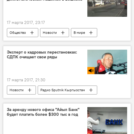
17 марта 2017, 23:17
Общество
Новости
В мире
Россия
Смертельное ДТП с участием авто посольства России
Эксперт о кадровых перестановках:
СДПК очищает свои ряды
ДТП
расследование
компенсация
Кыргызстан
17 марта 2017, 21:30
Новости
Радио Sputnik Кыргызстан
Жогорку Кенеш
СДПК
кадры
За аренду нового офиса "Айыл Банк"
будет платить более $300 тыс в год