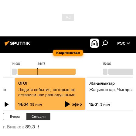
РУС
Кыргызстан
14:00
14:17
15:00
ОГО!
Жаңылыктар
уск
Люди и события, которые не
Жаңылыктар. Чыгарыл
оставили нас равнодушными
эфир
14:04
15:01
38 мин
3 мин
Вчера
Сегодня
г. Бишкек
89.3