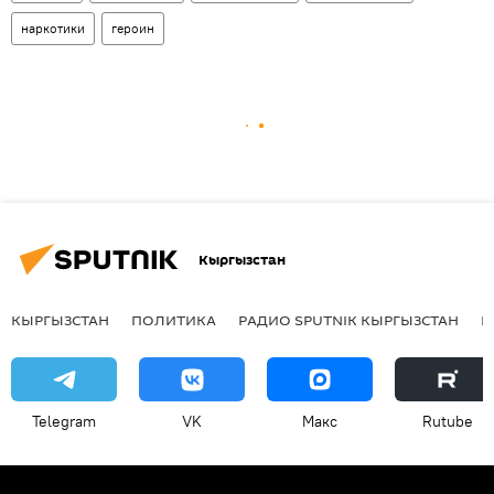
наркотики
героин
Кыргызстан
КЫРГЫЗСТАН
ПОЛИТИКА
РАДИО SPUTNIK КЫРГЫЗСТАН
Р
Telegram
VK
Макс
Rutube