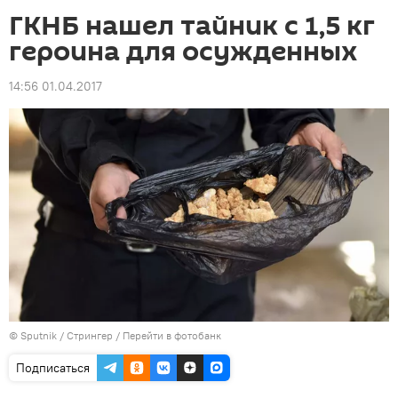
ГКНБ нашел тайник с 1,5 кг
героина для осужденных
14:56 01.04.2017
©
Sputnik
/ Стрингер
/
Перейти в фотобанк
Подписаться