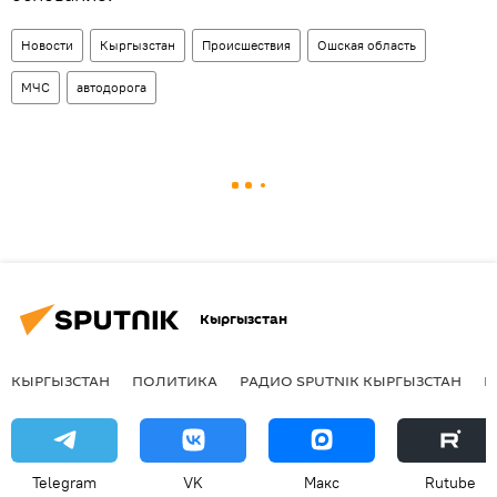
Новости
Кыргызстан
Происшествия
Ошская область
МЧС
автодорога
Кыргызстан
КЫРГЫЗСТАН
ПОЛИТИКА
РАДИО SPUTNIK КЫРГЫЗСТАН
Р
Telegram
VK
Макс
Rutube