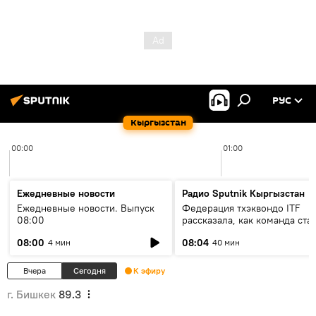
РУС
Кыргызстан
00:00
01:00
Ежедневные новости
Радио Sputnik Кыргызстан
Ежедневные новости. Выпуск
Федерация тхэквондо ITF
08:00
рассказала, как команда ста
жертвой мошенников
08:00
08:04
4 мин
40 мин
Вчера
Сегодня
К эфиру
г. Бишкек
89.3