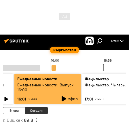
РУС
Кыргызстан
16:00
16:36
Ежедневные новости
Жаңылыктар
ан
Ежедневные новости. Выпуск
Жаңылыктар. Чыгарыл
16:00
эфир
16:01
17:01
3 мин
7 мин
Вчера
Сегодня
г. Бишкек
89.3