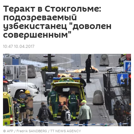
Теракт в Стокгольме:
подозреваемый
узбекистанец "доволен
совершенным"
10:47 10.04.2017
©
AFP
/ Fredrik SANDBERG / TT NEWS AGENCY