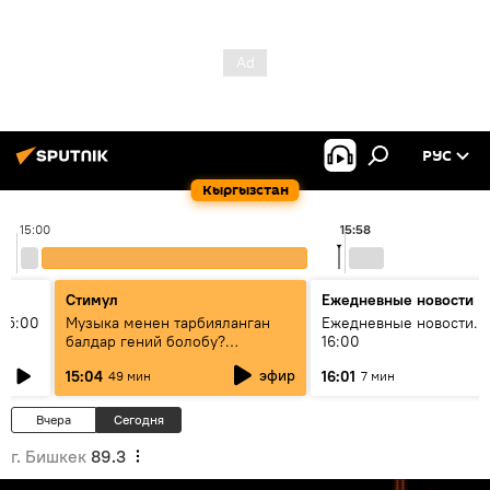
РУС
Кыргызстан
15:00
15:58
Стимул
Ежедневные новости
15:00
Музыка менен тарбияланган
Ежедневные новости. 
балдар гений болобу?
16:00
Кыргыздын жашоосунда
эфир
15:04
16:01
49 мин
7 мин
музыканын орду
Вчера
Сегодня
г. Бишкек
89.3