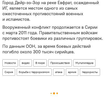
Город Дейр-эз-Зор на реке Евфрат, осажденный
ИГ, является местом одного из самых
ожесточенных противостояний военных
и исламистов.
Вооруженный конфликт продолжается в Сирии
с марта 2011 года. Правительственным войскам
противостоят боевики из различных группировок.
По данным ООН, за время боевых действий
погибло около 300 тысяч сирийцев.
Новости
видео
В мире
Происшествия
Мультимедиа
Сирия
борьба с терроризмом
атака
армия
террористы