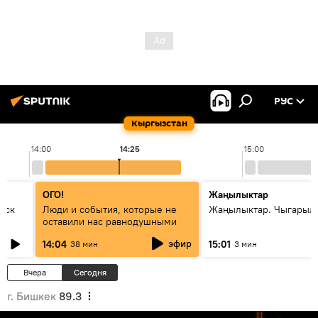
РУС
Кыргызстан
14:00
14:25
15:00
ОГО!
Жаңылыктар
уск
Люди и события, которые не
Жаңылыктар. Чыгарыл
оставили нас равнодушными
эфир
14:04
15:01
38 мин
3 мин
Вчера
Сегодня
г. Бишкек
89.3