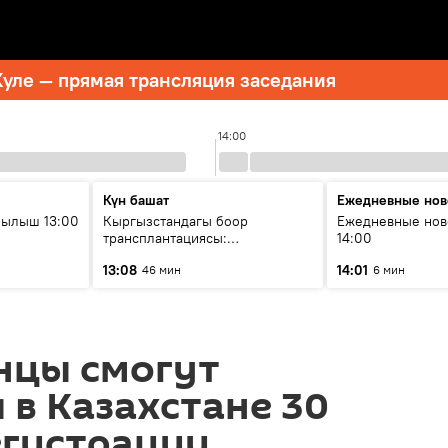
уле — прямая трансляция заседания
14:00
Күн башат
Ежедневные нов
рылыш 13:00
Кыргызстандагы боор
Ежедневные нов
трансплантациясы:
14:00
жетишкендиктер жана өнүгүү
13:08
14:01
46 мин
6 мин
келечеги
нцы смогут
 в Казахстане 30
егистрации