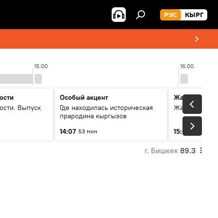
РУС
КЫРГ
15:00
16:00
ости
Особый акцент
Жаңылыктар
ости. Выпуск
Где находилась историческая
Жаңылыктар.
прародина кыргызов
14:07
15:01
53 мин
3 мин
г. Бишкек
89.3