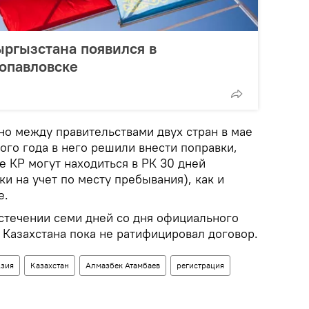
ргызстана появился в
опавловске
о между правительствами двух стран в мае
лого года в него решили внести поправки,
 КР могут находиться в РК 30 дней
ки на учет по месту пребывания), как и
е.
истечении семи дней со дня официального
 Казахстана пока не ратифицировал договор.
зия
Казахстан
Алмазбек Атамбаев
регистрация