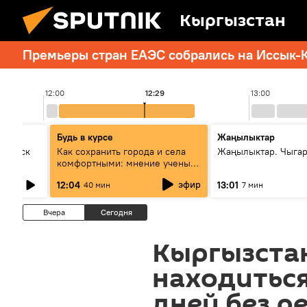
Кыргызстан
Премьеры стран ЕАЭС собрались на Иссык-К
12:00
12:29
13:00
Будь в курсе
Жаңылыктар
Выпуск
Как сохранить города и села
Жаңылыктар. Чыга
комфортными: мнение ученых
Евразии
эфир
12:04
13:01
40 мин
7 мин
Вчера
Сегодня
Кыргызста
находиться
дней без р