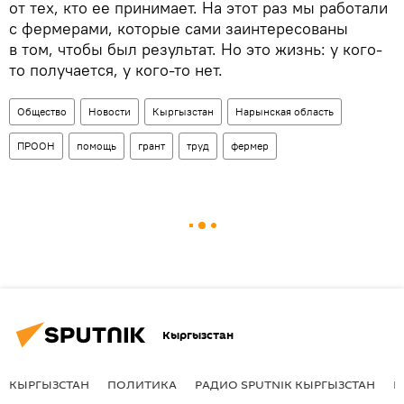
от тех, кто ее принимает. На этот раз мы работали
с фермерами, которые сами заинтересованы
в том, чтобы был результат. Но это жизнь: у кого-
то получается, у кого-то нет.
Общество
Новости
Кыргызстан
Нарынская область
ПРООН
помощь
грант
труд
фермер
Кыргызстан
КЫРГЫЗСТАН
ПОЛИТИКА
РАДИО SPUTNIK КЫРГЫЗСТАН
Р