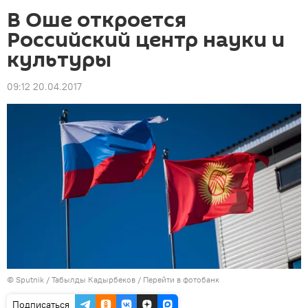
В Оше откроется
Российский центр науки и
культуры
09:12 20.04.2017
©
Sputnik / Табылды Кадырбеков
/
Перейти в фотобанк
Подписаться