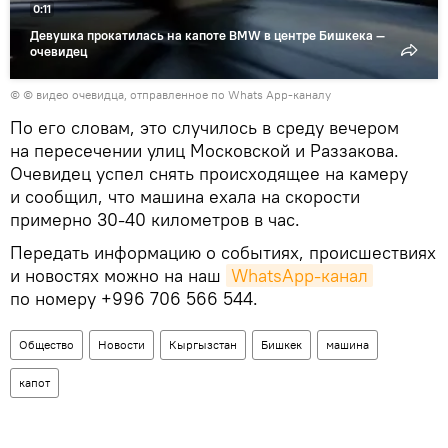
0:11
Девушка прокатилась на капоте BMW в центре Бишкека —
очевидец
© © видео очевидца, отправленное по Whats App-каналу
По его словам, это случилось в среду вечером
на пересечении улиц Московской и Раззакова.
Очевидец успел снять происходящее на камеру
и сообщил, что машина ехала на скорости
примерно 30-40 километров в час.
Передать информацию о событиях, происшествиях
и новостях можно на наш
WhatsApp-канал
по номеру +996 706 566 544.
Общество
Новости
Кыргызстан
Бишкек
машина
капот