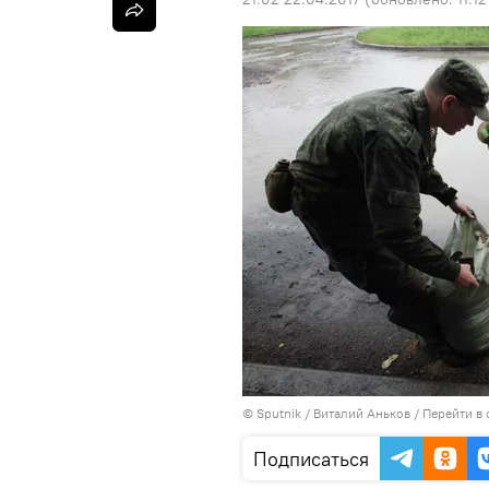
©
Sputnik
/ Виталий Аньков
/
Перейти в
Подписаться