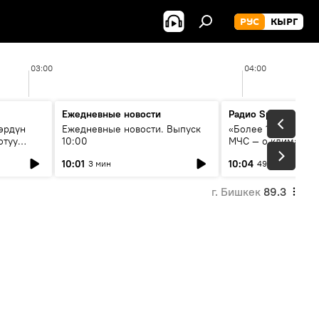
РУС
КЫРГ
03:00
04:00
Ежедневные новости
Радио Sputnik Кыр
өрдүн
Ежедневные новости. Выпуск
«Более 1200 сёл в 
отуу
10:00
МЧС — о климате, 
системе оповещен
10:01
10:04
3 мин
49 мин
населения
г. Бишкек
89.3