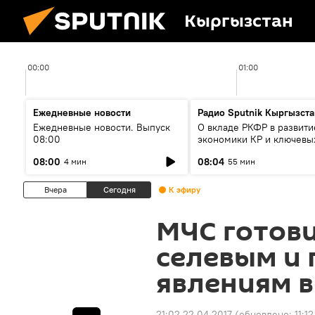
Кыргызстан
00:00
01:00
Ежедневные новости
Радио Sputnik Кыргызста
Ежедневные новости. Выпуск
О вкладе РКФР в развити
08:00
экономики КР и ключевы
секторах до 2030 года
08:00
08:04
4 мин
55 мин
Вчера
Сегодня
К эфиру
МЧС готов
селевым и
явлениям в
21:02 22.04.2017
(обновлено:
11:1