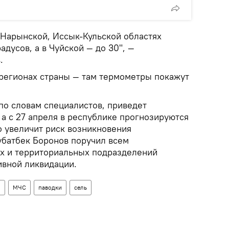
, Нарынской, Иссык-Кульской областях
адусов, а в Чуйской — до 30", —
.
регионах страны — там термометры покажут
о словам специалистов, приведет
 а с 27 апреля в республике прогнозируются
о увеличит риск возникновения
убатбек Боронов поручил всем
х и территориальных подразделений
ивной ликвидации.
н
МЧС
паводки
сель