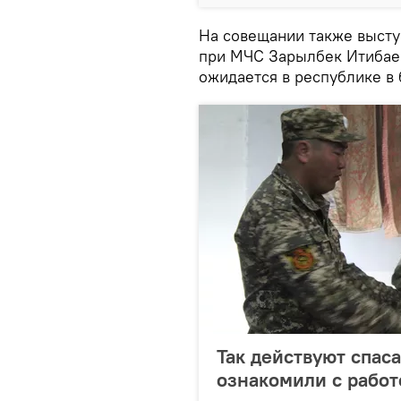
На совещании также высту
при МЧС Зарылбек Итибаев
ожидается в республике в
Так действуют спас
ознакомили с рабо