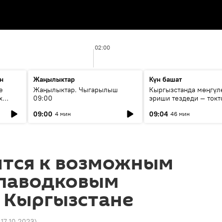
02:00
н
Жаңылыктар
Күн башат
е
Жаңылыктар. Чыгарылыш
Кыргызстанда мөңгүл
х
09:00
эриши тездеди — токт
мүмкүн эмеспи?
09:00
09:04
4 мин
46 мин
ится к возможным
 паводковым
 Кыргызстане
2 17.10.2023
)