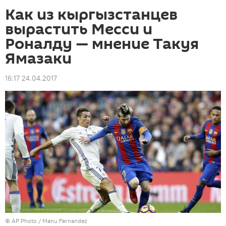
Как из кыргызстанцев
вырастить Месси и
Роналду — мнение Такуя
Ямазаки
16:17 24.04.2017
©
AP Photo
/ Manu Fernandez