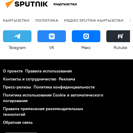
Кыргызстан
КЫРГЫЗСТАН
ПОЛИТИКА
РАДИО SPUTNIK КЫРГЫЗСТАН
Р
Telegram
VK
Макс
Rutube
О проекте
Правила использования
Контакты и сотрудничество
Реклама
Пресс-релизы
Политика конфиденциальности
Политика использования Cookie и автоматического
логирования
Правила применения рекомендательных
технологий
Обратная связь