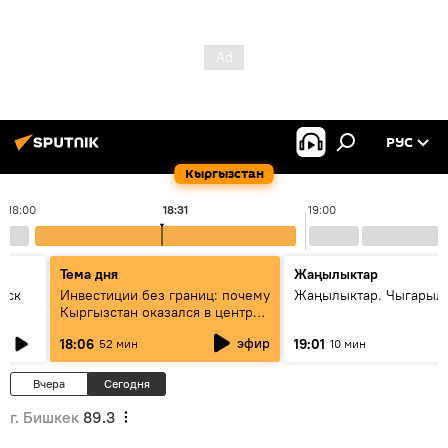
РУС
Кыргызстан
18:00
18:31
19:00
Тема дня
Жаңылыктар
уск
Инвестиции без границ: почему
Жаңылыктар. Чыгарыл
Кыргызстан оказался в центре
внимания бизнеса
эфир
18:06
19:01
52 мин
10 мин
Вчера
Сегодня
г. Бишкек
89.3