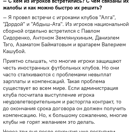
— С кем из игроков встретились? С чем связаны их
жалобы и как можно быстро их решить?
— Я провел встречи с игроками клубов "Алга",
"Дордой" и "Абдыш-Ата". Из игроков национальной
сборной отдельно встретился с Павлом
Сидоренко, Антоном Землянухиным, Даниэлем
Тэго, Азаматом Байматовым и вратарем Валерием
Кашубой.
Приятно слышать, что многие игроки защищают
честь иностранных футбольных клубов. Но они
часто сталкиваются с проблемами невыплат
зарплаты и компенсаций. Такая проблема
существует во всем мире. Если администрация
клуба посчитала выступление игрока
неудовлетворительным и расторгла контракт, то
до окончания срока договора он должен получить
компенсацию. Но, к большому сожалению, многие
клубы не горят желанием это делать.
Через три дня после открытия уже поступили