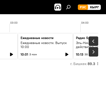
РУС
КЫРГ
03:00
04:00
Ежедневные новости
Радио Sputnik Кыр
Ежедневные новости. Выпуск
Эль-Ниньо, жара и 
10:00
действительно вли
 өнүгүү
погоду в Кыргызст
10:01
10:13
3 мин
38 мин
г. Бишкек
89.3