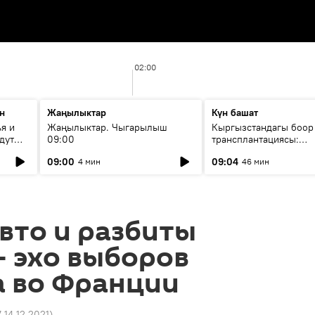
02:00
н
Жаңылыктар
Күн башат
я и
Жаңылыктар. Чыгарылыш
Кыргызстандагы боор
дут
09:00
трансплантациясы:
жетишкендиктер жана
09:00
09:04
4 мин
46 мин
келечеги
вто и разбиты
 эхо выборов
а во Франции
7 14.12.2021
)