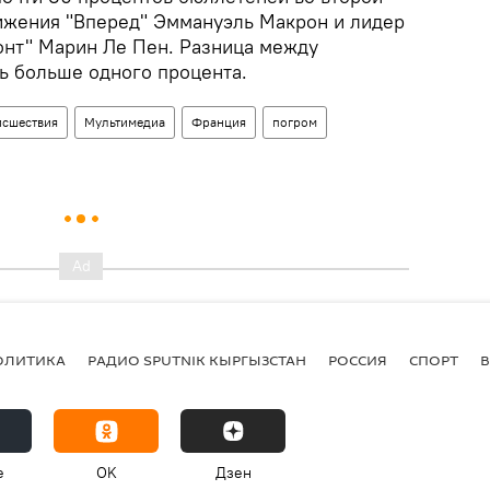
ижения "Вперед" Эммануэль Макрон и лидер
нт" Марин Ле Пен. Разница между
ь больше одного процента.
сшествия
Мультимедиа
Франция
погром
ОЛИТИКА
РАДИО SPUTNIK КЫРГЫЗСТАН
РОССИЯ
СПОРТ
e
OK
Дзен