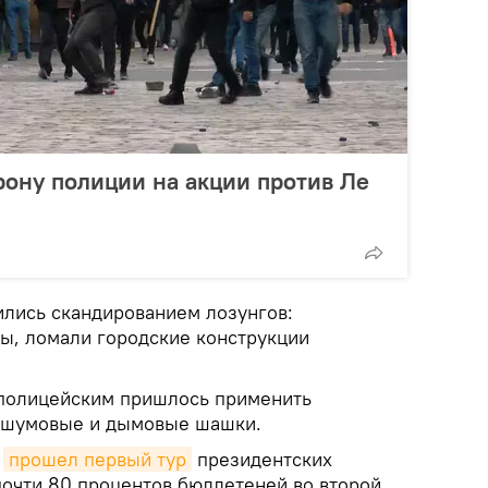
рону полиции на акции против Ле
лись скандированием лозунгов:
ы, ломали городские конструкции
 полицейским пришлось применить
е шумовые и дымовые шашки.
е
прошел первый тур
президентских
почти 80 процентов бюллетеней во второй