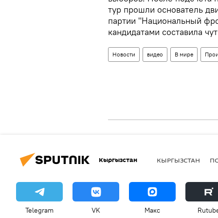
тур прошли основатель дв
партии "Национальный фро
кандидатами составила чут
Новости
видео
В мире
Прои
Кыргызстан
КЫРГЫЗСТАН
П
Telegram
VK
Макс
Rutub