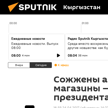
Кыргызстан
00:00
01:00
Ежедневные новости
Радио Sputnik Кыргызста
Ежедневные новости. Выпуск
Среда вместо воскресень
08:00
другие новшества: как бу
проходить выборы в КР?
08:00
08:04
4 мин
38 мин
Вчера
Сегодня
К эфиру
Сожжены а
магазины —
президент
16:33 24.04.2017
(обновлено:
14:2