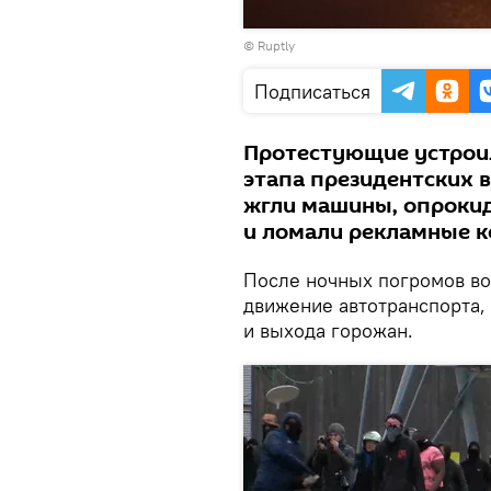
Воспроизвести
©
Ruptly
видео
Подписаться
Протестующие устроил
этапа президентских 
жгли машины, опрокид
и ломали рекламные к
После ночных погромов во
движение автотранспорта,
и выхода горожан.