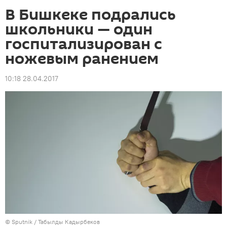
В Бишкеке подрались
школьники — один
госпитализирован с
ножевым ранением
10:18 28.04.2017
©
Sputnik / Табылды Кадырбеков