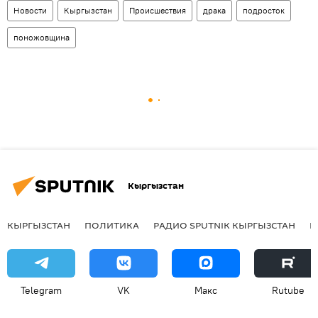
Новости
Кыргызстан
Происшествия
драка
подросток
поножовщина
Кыргызстан
КЫРГЫЗСТАН
ПОЛИТИКА
РАДИО SPUTNIK КЫРГЫЗСТАН
Р
Telegram
VK
Макс
Rutube